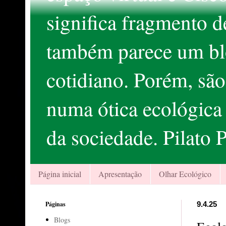
significa fragmento d
também parece um bl
cotidiano. Porém, sã
numa ótica ecológica 
da sociedade. Pilato P
Página inicial
Apresentação
Olhar Ecológico
Páginas
9.4.25
Blogs