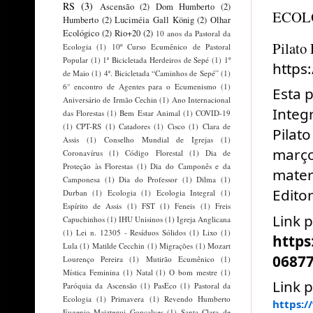
RS
(3)
Ascensão
(2)
Dom Humberto
(2)
ECOL
Humberto
(2)
Luciméia Gall König
(2)
Olhar
Ecológico
(2)
Rio+20
(2)
10 anos da Pastoral da
Pilato 
Ecologia
(1)
10º Curso Ecumênico de Pastoral
Popular
(1)
1ª Bicicletada Herdeiros de Sepé
(1)
1º
https
de Maio
(1)
4ª. Bicicletada “Caminhos de Sepé”
(1)
6° encontro de Agentes para o Ecumenismo
(1)
Esta 
Aniversário de Irmão Cechin
(1)
Ano Internacional
Integ
das Florestas
(1)
Bem Estar Animal
(1)
COVID-19
(1)
CPT-RS
(1)
Catadores
(1)
Cisco
(1)
Clara de
Pilat
Assis
(1)
Conselho Mundial de Igrejas
(1)
março
Coronavírus
(1)
Código Florestal
(1)
Dia de
Proteção às Florestas
(1)
Dia do Camponês e da
mater
Camponesa
(1)
Dia do Professor
(1)
Dilma
(1)
Editor
Durban
(1)
Ecologia
(1)
Ecologia Integral
(1)
Espírito de Assis
(1)
FST
(1)
Feneis
(1)
Freis
Link 
Capuchinhos
(1)
IHU Unisinos
(1)
Igreja Anglicana
(1)
Lei n. 12305 - Resíduos Sólidos
(1)
Lixo
(1)
https
Lula
(1)
Matilde Cecchin
(1)
Migrações
(1)
Mozart
0687
Lourenço Pereira
(1)
Mutirão Ecumênico
(1)
Mística Feminina
(1)
Natal
(1)
O bom mestre
(1)
Link p
Paróquia da Ascensão
(1)
PasEco
(1)
Pastoral da
Ecologia
(1)
Primavera
(1)
Revendo Humberto
https:/
Eugenio Maiztegui Gonçalves
(1)
Santa Clara de