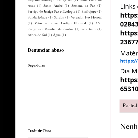
Links
Assis
(1)
Santo André
(1)
Semana da Paz
(1)
Serviço de Justiça Paz e Ecologia
(1)
Sinfrajupe
(1)
http
Solidariedade
(1)
Surdos
(1)
Vereador Ivo Fiorotti
0284
(1)
Vetos ao novo Código Florestal
(1)
XVI
Congresso Mundial de Surdos
(1)
veta tudo
(1)
http
África do Sul
(1)
Água
(1)
2367
Denunciar abuso
Matéri
https://
Seguidores
Dia M
http
6531
Posted
Nenh
Traduzir Cisco