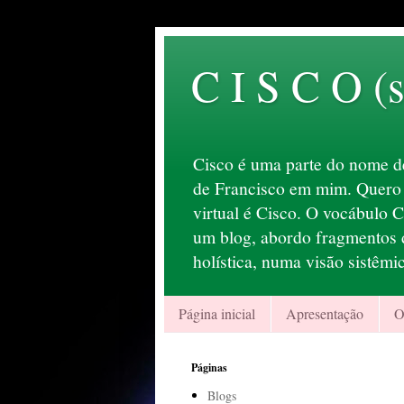
C I S C O (s
Cisco é uma parte do nome d
de Francisco em mim. Quero s
virtual é Cisco. O vocábulo 
um blog, abordo fragmentos d
holística, numa visão sistêmi
Página inicial
Apresentação
O
Páginas
Blogs