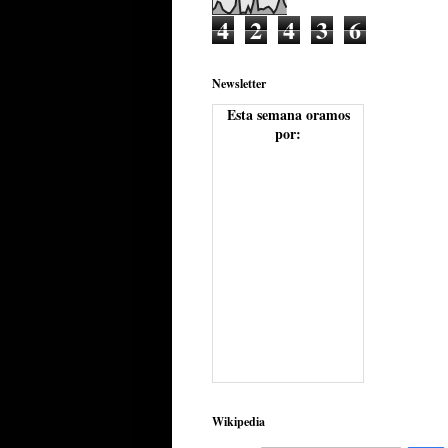
4
2
4
3
6
Newsletter
Esta semana oramos
por:
Wikipedia