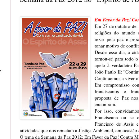
Em Favor da Paz! Con
Em 27 de outubro de 1
religiões do mundo s
rezar pela paz e pro
tonar motivo de conflit
Desde esse dia, a cid
tornou-se para todo o
apelo à verdadeira P
e
João Paulo II: “Conti
Continuemos a viver o 
Em compromisso com 
franciscanos e fran
proposta de Paz nos
encontram.
Por isso, convidamo
Franciscana ou se c
Francisco de Assis 
atividades que nos remetam a Justiça Ambiental, em ocasião 
O tema da Semana da Paz 2012: Em Favor da Paz! Contra Me