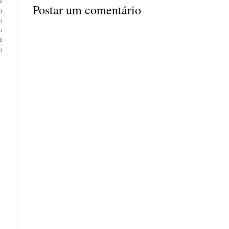
e
Postar um comentário
)
)
i
I
)