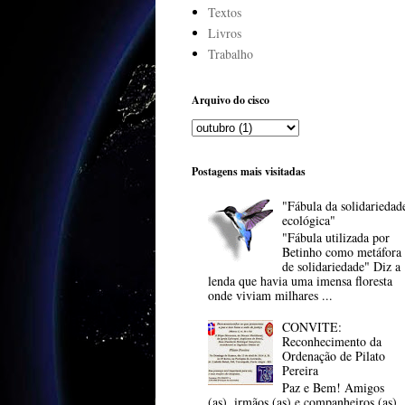
Textos
Livros
Trabalho
Arquivo do cisco
Postagens mais visitadas
"Fábula da solidariedad
ecológica"
"Fábula utilizada por
Betinho como metáfora
de solidariedade" Diz a
lenda que havia uma imensa floresta
onde viviam milhares ...
CONVITE:
Reconhecimento da
Ordenação de Pilato
Pereira
Paz e Bem! Amigos
(as), irmãos (as) e companheiros (as),