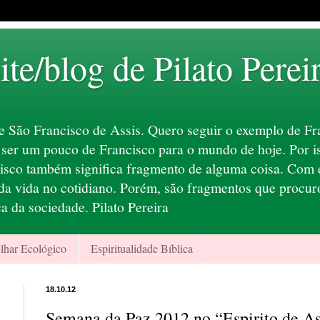
ite/blog de Pilato Perei
e São Francisco de Assis. Quero seguir o exemplo de Fr
er um pouco de Francisco para o mundo de hoje. Por iss
Cisco também significa fragmento de alguma coisa. Com 
a vida no cotidiano. Porém, são fragmentos que procuro
ca da sociedade. Pilato Pereira
lhar Ecológico
Espiritualidade Bíblica
18.10.12
Semana da Paz 2012 no “Espirito de As