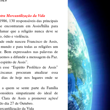
tra Mercantilização da Vida
986, 130 responsáveis das principais
e encontraram em Assis/Itália para
clamar que a religião nunca deve se
o, ódio e violência.
ade onde nasceu Francisco de Assis,
 mundo e para todas as religiões um
az. Bem expressados nas palavras de
nuemos a difundir a mensagem da Paz.
espirito de Assis”.
esse “Espirito Profético de Assis”
ciscanas procuram atualizar essa
 dias de hoje nos lugares onde se
s a quem se sente parte da Família
onsidera simpatizante do ideal de
e Clara de Assis a promover ações/
do dia 27 de Outubro.
rcantilização da Vida