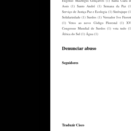
Eugenio Maiztegui Gonçalves
(1)
Santa Clara d
Assis
(1)
Santo André
(1)
Semana da Paz
(1
Serviço de Justiça Paz e Ecologia
(1)
Sinfrajupe
(1
Solidariedade
(1)
Surdos
(1)
Vereador Ivo Fiorott
(1)
Vetos ao novo Código Florestal
(1)
XV
Congresso Mundial de Surdos
(1)
veta tudo
(1
África do Sul
(1)
Água
(1)
Denunciar abuso
Seguidores
Traduzir Cisco