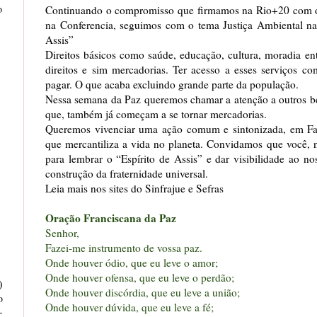
o
Continuando o compromisso que firmamos na Rio+20 com 
na Conferencia, seguimos com o tema Justiça Ambiental na
Assis”
Direitos básicos como saúde, educação, cultura, moradia en
direitos e sim mercadorias. Ter acesso a esses serviços co
pagar. O que acaba excluindo grande parte da população.
Nessa semana da Paz queremos chamar a atenção a outros ben
que, também já começam a se tornar mercadorias.
Queremos vivenciar uma ação comum e sintonizada, em Fav
que mercantiliza a vida no planeta. Convidamos que você, n
para lembrar o “Espírito de Assis” e dar visibilidade ao n
construção da fraternidade universal.
Leia mais nos sites do
Sinfrajue
e
Sefras
Oração Franciscana da Paz
Senhor,
Fazei-me instrumento de vossa paz.
Onde houver ódio, que eu leve o amor;
Onde houver ofensa, que eu leve o perdão;
)
Onde houver discórdia, que eu leve a união;
o
Onde houver dúvida, que eu leve a fé;
-