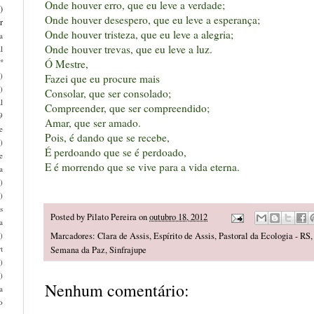
Onde houver erro, que eu leve a verdade;
)
Onde houver desespero, que eu leve a esperança;
r
Onde houver tristeza, que eu leve a alegria;
a
Onde houver trevas, que eu leve a luz.
l
Ó Mestre,
º
)
Fazei que eu procure mais
)
Consolar, que ser consolado;
l
Compreender, que ser compreendido;
9
Amar, que ser amado.
e
Pois, é dando que se recebe,
)
É perdoando que se é perdoado,
e
E é morrendo que se vive para a vida eterna.
a
)
)
s
Posted by
Pilato Pereira
on
outubro 18, 2012
a
)
Marcadores:
Clara de Assis
,
Espírito de Assis
,
Pastoral da Ecologia - RS
t
Semana da Paz
,
Sinfrajupe
)
)
Nenhum comentário:
a
o