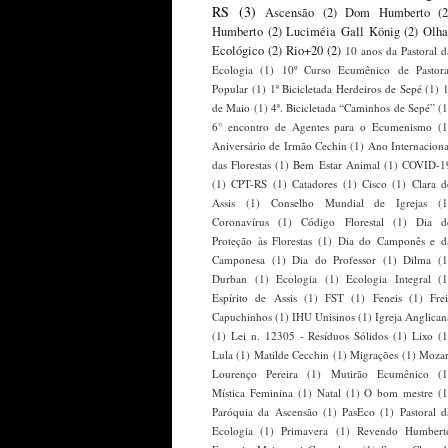
RS
(3)
Ascensão
(2)
Dom Humberto
(2
Humberto
(2)
Luciméia Gall König
(2)
Olha
Ecológico
(2)
Rio+20
(2)
10 anos da Pastoral d
Ecologia
(1)
10º Curso Ecumênico de Pastora
Popular
(1)
1ª Bicicletada Herdeiros de Sepé
(1)
1
de Maio
(1)
4ª. Bicicletada “Caminhos de Sepé”
(1
6° encontro de Agentes para o Ecumenismo
(1
Aniversário de Irmão Cechin
(1)
Ano Internaciona
das Florestas
(1)
Bem Estar Animal
(1)
COVID-1
(1)
CPT-RS
(1)
Catadores
(1)
Cisco
(1)
Clara d
Assis
(1)
Conselho Mundial de Igrejas
(1
Coronavírus
(1)
Código Florestal
(1)
Dia d
Proteção às Florestas
(1)
Dia do Camponês e d
Camponesa
(1)
Dia do Professor
(1)
Dilma
(1
Durban
(1)
Ecologia
(1)
Ecologia Integral
(1
Espírito de Assis
(1)
FST
(1)
Feneis
(1)
Frei
Capuchinhos
(1)
IHU Unisinos
(1)
Igreja Anglican
(1)
Lei n. 12305 - Resíduos Sólidos
(1)
Lixo
(1
Lula
(1)
Matilde Cecchin
(1)
Migrações
(1)
Mozar
Lourenço Pereira
(1)
Mutirão Ecumênico
(1
Mística Feminina
(1)
Natal
(1)
O bom mestre
(1
Paróquia da Ascensão
(1)
PasEco
(1)
Pastoral d
Ecologia
(1)
Primavera
(1)
Revendo Humbert